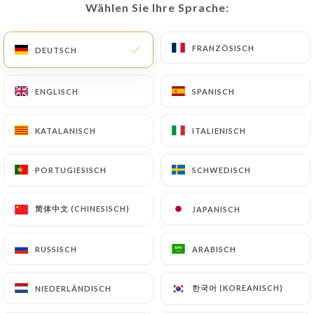
Geschlossen – öffnet um 18:30
Wählen Sie Ihre Sprache:
Wählen Sie Ihre Sprache:
FRANZÖSISCH
FRANZÖSISCH
DEUTSCH
DEUTSCH
ENGLISCH
ENGLISCH
SPANISCH
SPANISCH
Agra Tandoori
KATALANISCH
KATALANISCH
ITALIENISCH
ITALIENISCH
42 BEWERTUNG
PORTUGIESISCH
PORTUGIESISCH
SCHWEDISCH
SCHWEDISCH
RESTAURANT INDIEN HALAL
30 Rue Du Repos
简体中文 (CHINESISCH)
简体中文 (CHINESISCH)
JAPANISCH
JAPANISCH
69007 Lyon France
RUSSISCH
RUSSISCH
ARABISCH
ARABISCH
한국어 (KOREANISCH)
한국어 (KOREANISCH)
NIEDERLÄNDISCH
NIEDERLÄNDISCH