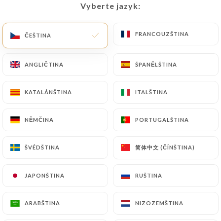
Zavřeno – Otevírá se v 11:30
Vyberte jazyk:
Vyberte jazyk:
FRANCOUZŠTINA
FRANCOUZŠTINA
ČEŠTINA
ČEŠTINA
ANGLIČTINA
ANGLIČTINA
ŠPANĚLŠTINA
ŠPANĚLŠTINA
Agra Tandoori
KATALÁNŠTINA
KATALÁNŠTINA
ITALŠTINA
ITALŠTINA
42 RECENZE
NĚMČINA
NĚMČINA
PORTUGALŠTINA
PORTUGALŠTINA
RESTAURANT INDIEN HALAL
30 Rue Du Repos
简体中文 (ČÍNŠTINA)
简体中文 (ČÍNŠTINA)
ŠVÉDŠTINA
ŠVÉDŠTINA
69007 Lyon France
JAPONŠTINA
JAPONŠTINA
RUŠTINA
RUŠTINA
ARABŠTINA
ARABŠTINA
NIZOZEMŠTINA
NIZOZEMŠTINA