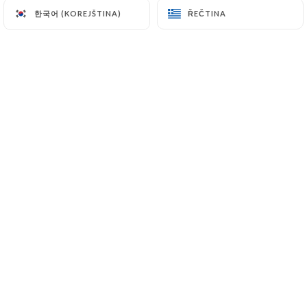
Pour 30€ d'achat, profitez d'un
한국어 (KOREJŠTINA)
한국어 (KOREJŠTINA)
ŘEČTINA
ŘEČTINA
gâteau de semoule OFFERT !
Kdo jsme?
Agra Tandoori vous propose de
nombreuses spécialités Halal du
Penjab.
De l’entrée au dessert, on vous sert
une cuisine délicieusement parfumée
et savoureuse.