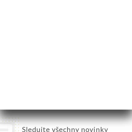
30 Rue du Repos
69007 Lyon France
Pondělí
Zavřeno
Úterý
11:30-14:00 / 18:30-23:00
Středa
11:30-14:00 / 18:30-23:00
Čtvrtek
11:30-14:00 / 18:30-23:00
Pátek
11:30-14:00 / 18:30-23:00
Sobota
11:30-14:00 / 18:30-23:00
Neděle
11:30-14:00 / 18:30-23:00
Sledujte všechny novinky