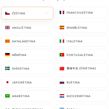
CS
NABÍDKA
FRANCOUZŠTINA
FRANCOUZŠTINA
ČEŠTINA
ČEŠTINA
ANGLIČTINA
ANGLIČTINA
ŠPANĚLŠTINA
ŠPANĚLŠTINA
KATALÁNŠTINA
KATALÁNŠTINA
ITALŠTINA
ITALŠTINA
/
DOMŮ
KONTAKT
Kontakt
NĚMČINA
NĚMČINA
PORTUGALŠTINA
PORTUGALŠTINA
简体中文 (ČÍNŠTINA)
简体中文 (ČÍNŠTINA)
ŠVÉDŠTINA
ŠVÉDŠTINA
JAPONŠTINA
JAPONŠTINA
RUŠTINA
RUŠTINA
ARABŠTINA
ARABŠTINA
NIZOZEMŠTINA
NIZOZEMŠTINA
Agra Tandoori