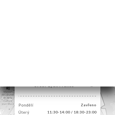
MŮ
VOVAT
DNAT
ERIE
ENZE
ÍDKA
TAKT
30 Rue du Repos
69007 Lyon France
Pondělí
Zavřeno
Úterý
11:30-14:00 / 18:30-23:00