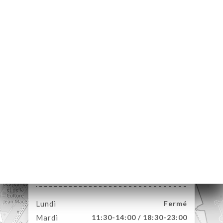
UEIL
RVER
ANDER
ERIE
IS
RTE
TACT
30 Rue du Repos
69007 Lyon France
Lundi
Fermé
Mardi
11:30-14:00 / 18:30-23:00