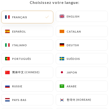
Choisissez votre langue:
Choisissez votre langue:
FR
MENU
ENGLISH
ENGLISH
FRANÇAIS
FRANÇAIS
ESPAÑOL
ESPAÑOL
CATALAN
CATALAN
ITALIANO
ITALIANO
DEUTSH
DEUTSH
/
ACCUEIL
CONTACT
Contact
PORTUGUÊS
PORTUGUÊS
SUÉDOIS
SUÉDOIS
简体中文 (CHINESE)
简体中文 (CHINESE)
JAPON
JAPON
RUSSIE
RUSSIE
ARABE
ARABE
Agra Tandoori
한국어 (KOREAN)
한국어 (KOREAN)
PAYS-BAS
PAYS-BAS