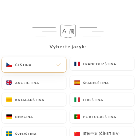
CS
NABÍDKA
Vyberte jazyk:
Vyberte jazyk:
/
DOMŮ
RECENZE
FRANCOUZŠTINA
FRANCOUZŠTINA
ČEŠTINA
ČEŠTINA
Recenze
ANGLIČTINA
ANGLIČTINA
ŠPANĚLŠTINA
ŠPANĚLŠTINA
KATALÁNŠTINA
KATALÁNŠTINA
ITALŠTINA
ITALŠTINA
42 recenze společnosti Uniiti
4.4 / 5
NĚMČINA
NĚMČINA
PORTUGALŠTINA
PORTUGALŠTINA
100% skutečné, ověřené recenze.
简体中文 (ČÍNŠTINA)
简体中文 (ČÍNŠTINA)
ŠVÉDŠTINA
ŠVÉDŠTINA