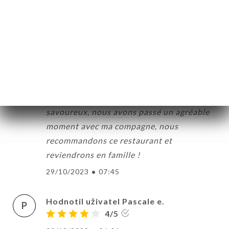
remplies et très bonnes!
13/03/2024
•
11:23
Hodnotil uživatel Nicolas e.
N
4/5
Serveur très gentil et agréable, salle
propre, bon rapport qualité/prix, plat
savoureux, nous avons passé un agréable
moment avec ma compagne, nous
recommandons ce restaurant et
reviendrons en famille !
29/10/2023
•
07:45
Hodnotil uživatel Pascale e.
P
4/5