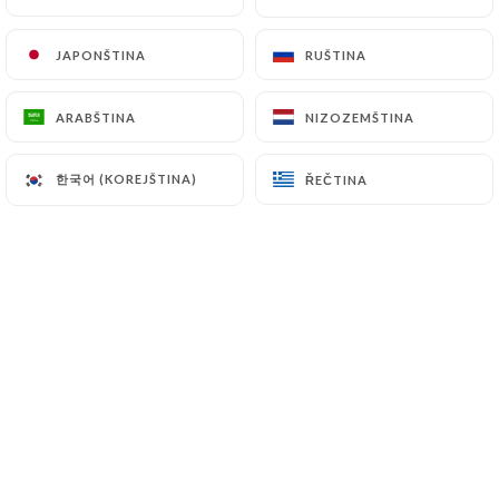
JAPONŠTINA
JAPONŠTINA
RUŠTINA
RUŠTINA
Hodnotil uživatel Nicole M.
N
5/5
ARABŠTINA
ARABŠTINA
NIZOZEMŠTINA
NIZOZEMŠTINA
Piatti buonissimi, sapori originali,
accoglienza con sorriso, prezzi giusti,
한국어 (KOREJŠTINA)
한국어 (KOREJŠTINA)
ŘEČTINA
ŘEČTINA
ringrazio e consiglio ☺️
28/11/2025
•
07:14
Hodnotil uživatel Edwige G.
E
5/5
Super bon très copieux personnel agréable
je recommande++++
25/05/2025
•
09:31