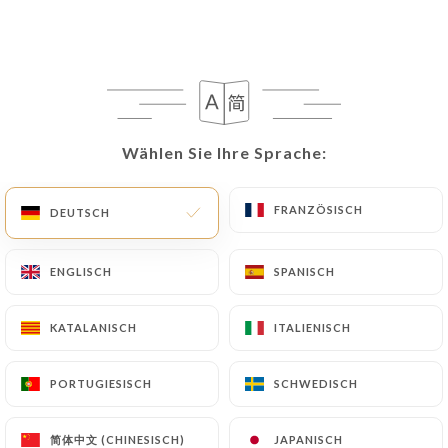
DE
MENÜ
Wählen Sie Ihre Sprache:
Wählen Sie Ihre Sprache:
/
START
BEWERTUNGEN
FRANZÖSISCH
FRANZÖSISCH
DEUTSCH
DEUTSCH
Bewertungen
ENGLISCH
ENGLISCH
SPANISCH
SPANISCH
KATALANISCH
KATALANISCH
ITALIENISCH
ITALIENISCH
42 Bewertungen auf Uniiti
4.4 / 5
PORTUGIESISCH
PORTUGIESISCH
SCHWEDISCH
SCHWEDISCH
100% echte, überprüfte Bewertungen.
简体中文 (CHINESISCH)
简体中文 (CHINESISCH)
JAPANISCH
JAPANISCH