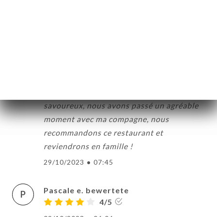
remplies et très bonnes!
13/03/2024
•
11:23
Nicolas e. bewertete
N
4/5
Serveur très gentil et agréable, salle
propre, bon rapport qualité/prix, plat
savoureux, nous avons passé un agréable
moment avec ma compagne, nous
recommandons ce restaurant et
reviendrons en famille !
29/10/2023
•
07:45
Pascale e. bewertete
P
4/5