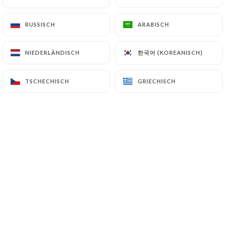
RUSSISCH
RUSSISCH
ARABISCH
ARABISCH
Nicole M. bewertete
N
5/5
한국어 (KOREANISCH)
한국어 (KOREANISCH)
NIEDERLÄNDISCH
NIEDERLÄNDISCH
Piatti buonissimi, sapori originali,
accoglienza con sorriso, prezzi giusti,
TSCHECHISCH
TSCHECHISCH
GRIECHISCH
GRIECHISCH
ringrazio e consiglio ☺️
28/11/2025
•
07:14
Edwige G. bewertete
E
5/5
Super bon très copieux personnel agréable
je recommande++++
25/05/2025
•
09:31