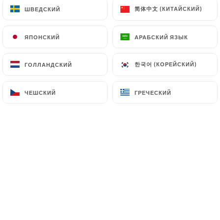
клиентов.
简体中文 (КИТАЙСКИЙ)
简体中文 (КИТАЙСКИЙ)
ШВЕДСКИЙ
ШВЕДСКИЙ
ЯПОНСКИЙ
ЯПОНСКИЙ
АРАБСКИЙ ЯЗЫК
АРАБСКИЙ ЯЗЫК
Nicole M. оценил(-а)
N
5/5
한국어 (КОРЕЙСКИЙ)
한국어 (КОРЕЙСКИЙ)
ГОЛЛАНДСКИЙ
ГОЛЛАНДСКИЙ
Piatti buonissimi, sapori originali,
accoglienza con sorriso, prezzi giusti,
ЧЕШСКИЙ
ЧЕШСКИЙ
ГРЕЧЕСКИЙ
ГРЕЧЕСКИЙ
ringrazio e consiglio ☺️
28/11/2025
•
07:14
Edwige G. оценил(-а)
E
5/5
Super bon très copieux personnel agréable
je recommande++++
25/05/2025
•
09:31