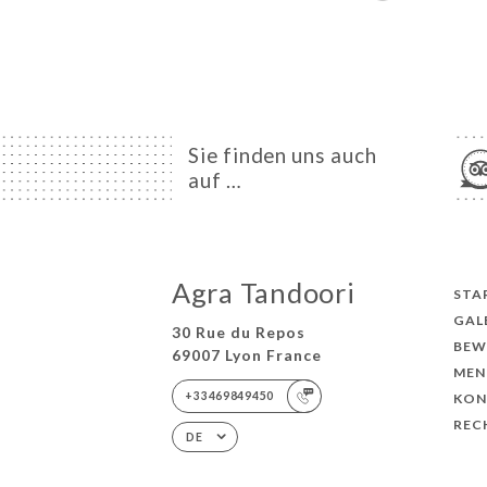
Sie finden uns auch
auf …
Agra Tandoori
STA
GAL
30 Rue du Repos
BEW
69007 Lyon France
MEN
+33469849450
KON
REC
DE