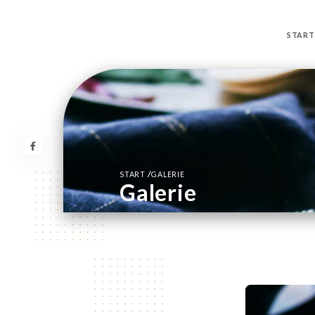
START
/
START
GALERIE
Galerie