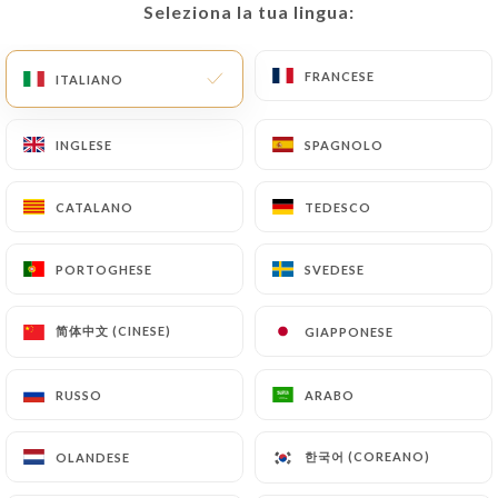
Aperto stamattina fino alle 23:00
Seleziona la tua lingua:
Seleziona la tua lingua:
FRANCESE
FRANCESE
ITALIANO
ITALIANO
INGLESE
INGLESE
SPAGNOLO
SPAGNOLO
Agra Tandoori
CATALANO
CATALANO
TEDESCO
TEDESCO
RECENSIONE 42
PORTOGHESE
PORTOGHESE
SVEDESE
SVEDESE
RESTAURANT INDIEN HALAL
30 Rue Du Repos
简体中文 (CINESE)
简体中文 (CINESE)
GIAPPONESE
GIAPPONESE
69007 Lyon France
RUSSO
RUSSO
ARABO
ARABO
한국어 (COREANO)
한국어 (COREANO)
OLANDESE
OLANDESE