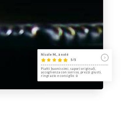
Nicole M., à noté
5/5
Piatti buonissimi, sapori originali,
accoglienza con sorriso, prezzi giusti,
ringrazio e consiglio ☺️