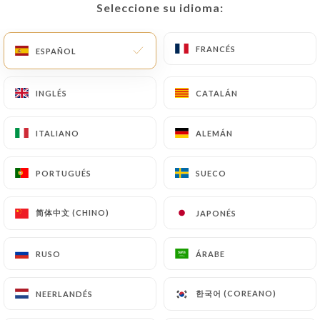
Cerrado. Abrimos a las 11:30.
Seleccione su idioma:
Seleccione su idioma:
FRANCÉS
FRANCÉS
ESPAÑOL
ESPAÑOL
INGLÉS
INGLÉS
CATALÁN
CATALÁN
Agra Tandoori
ITALIANO
ITALIANO
ALEMÁN
ALEMÁN
RESEÑA 42
PORTUGUÉS
PORTUGUÉS
SUECO
SUECO
RESTAURANT INDIEN HALAL
30 Rue Du Repos
简体中文 (CHINO)
简体中文 (CHINO)
JAPONÉS
JAPONÉS
69007 Lyon France
RUSO
RUSO
ÁRABE
ÁRABE
한국어 (COREANO)
한국어 (COREANO)
NEERLANDÉS
NEERLANDÉS