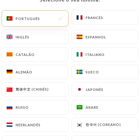
Fechado de momento
FRANCÊS
FRANCÊS
PORTUGUÊS
PORTUGUÊS
INGLÊS
INGLÊS
ESPANHOL
ESPANHOL
Agra Tandoori
CATALÃO
CATALÃO
ITALIANO
ITALIANO
42 AVALIAÇÃO
ALEMÃO
ALEMÃO
SUECO
SUECO
RESTAURANT INDIEN HALAL
简体中文 (CHINÊS)
简体中文 (CHINÊS)
JAPONÊS
JAPONÊS
30 Rue Du Repos
69007 Lyon France
RUSSO
RUSSO
ÁRABE
ÁRABE
한국어 (COREANO)
한국어 (COREANO)
NEERLANDÊS
NEERLANDÊS