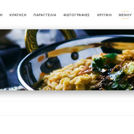
ΚΉ
ΚΡΆΤΗΣΗ
ΠΑΡΑΓΓΕΛΊΑ
ΦΩΤΟΓΡΑΦΊΕΣ
ΚΡΙΤΙΚΉ
ΜΕΝΟΎ